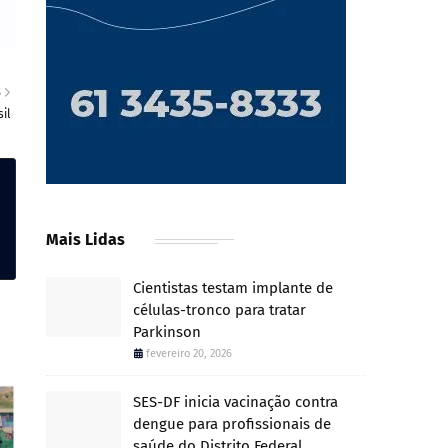
S
il
Mais Lidas
Cientistas testam implante de
células-tronco para tratar
Parkinson
fevereiro 20, 2026
SES-DF inicia vacinação contra
dengue para profissionais de
saúde do Distrito Federal