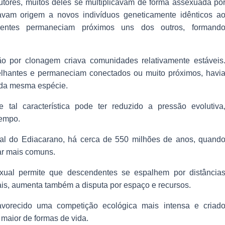
utores, muitos deles se multiplicavam de forma assexuada po
avam origem a novos indivíduos geneticamente idênticos a
ndentes permaneciam próximos uns dos outros, formand
o por clonagem criava comunidades relativamente estáveis
hantes e permaneciam conectados ou muito próximos, havi
 da mesma espécie.
tal característica pode ter reduzido a pressão evolutiva
tempo.
nal do Ediacarano, há cerca de 550 milhões de anos, quand
ar mais comuns.
xual permite que descendentes se espalhem por distância
s, aumenta também a disputa por espaço e recursos.
avorecido uma competição ecológica mais intensa e criad
maior de formas de vida.