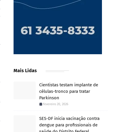
r
o
o
.
a
,
Mais Lidas
o
Cientistas testam implante de
células-tronco para tratar
Parkinson
s
fevereiro 20, 2026
SES-DF inicia vacinação contra
o
dengue para profissionais de
saúde do Distrito Federal