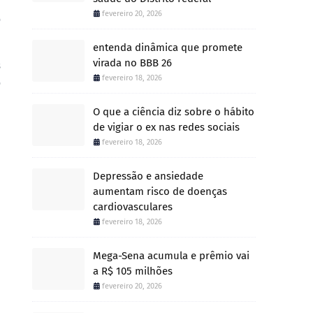
fevereiro 20, 2026
o
entenda dinâmica que promete
virada no BBB 26
s
fevereiro 18, 2026
o
O que a ciência diz sobre o hábito
de vigiar o ex nas redes sociais
fevereiro 18, 2026
Depressão e ansiedade
aumentam risco de doenças
cardiovasculares
fevereiro 18, 2026
Mega-Sena acumula e prêmio vai
a R$ 105 milhões
fevereiro 20, 2026