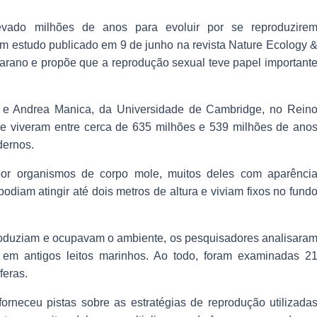
evado milhões de anos para evoluir por se reproduzire
um estudo publicado em 9 de junho na revista Nature Ecology 
carano e propõe que a reprodução sexual teve papel important
ll e Andrea Manica, da Universidade de Cambridge, no Rein
e viveram entre cerca de 635 milhões e 539 milhões de ano
dernos.
or organismos de corpo mole, muitos deles com aparênci
diam atingir até dois metros de altura e viviam fixos no fund
oduziam e ocupavam o ambiente, os pesquisadores analisara
s em antigos leitos marinhos. Ao todo, foram examinadas 2
feras.
rneceu pistas sobre as estratégias de reprodução utilizada