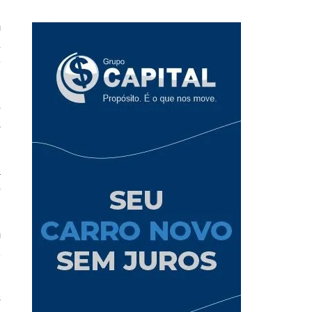
m
&
e
o
s
a
o
m
1
s