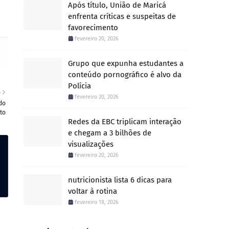
Após título, União de Maricá
enfrenta críticas e suspeitas de
favorecimento
fevereiro 20, 2026
Grupo que expunha estudantes a
conteúdo pornográfico é alvo da
Polícia
S
fevereiro 20, 2026
do
to
Redes da EBC triplicam interação
e chegam a 3 bilhões de
visualizações
fevereiro 20, 2026
nutricionista lista 6 dicas para
voltar à rotina
fevereiro 18, 2026