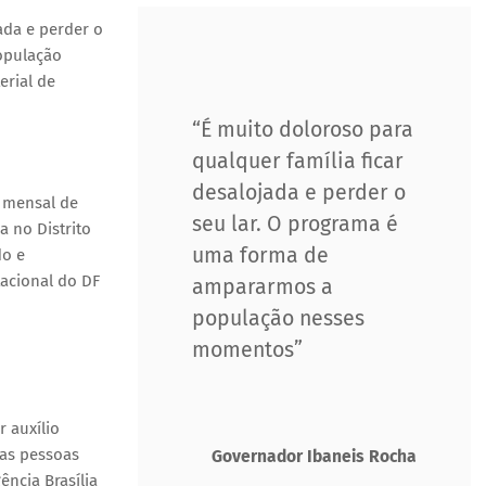
ada e perder o
opulação
rial de
“É muito doloroso para
qualquer família ficar
desalojada e perder o
a mensal de
seu lar. O programa é
 no Distrito
uma forma de
do e
acional do DF
ampararmos a
população nesses
momentos”
 auxílio
las pessoas
Governador Ibaneis Rocha
ência Brasília