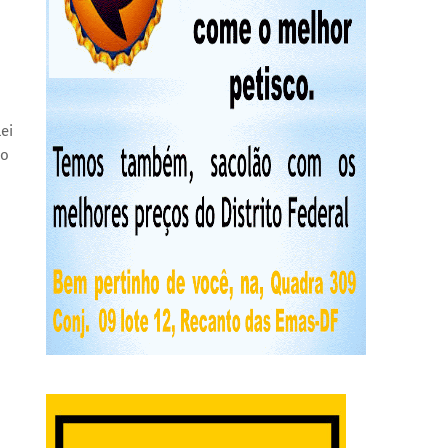
ei
ão