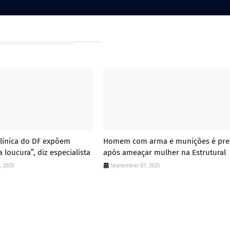
línica do DF expõem
Homem com arma e munições é pre
a loucura”, diz especialista
após ameaçar mulher na Estrutural
, 2025
September 07, 2025