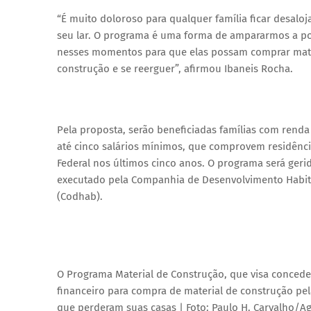
“É muito doloroso para qualquer família ficar desaloj
seu lar. O programa é uma forma de ampararmos a p
nesses momentos para que elas possam comprar mate
construção e se reerguer”, afirmou Ibaneis Rocha.
Pela proposta, serão beneficiadas famílias com rend
até cinco salários mínimos, que comprovem residência
Federal nos últimos cinco anos. O programa será geri
executado pela Companhia de Desenvolvimento Habit
(Codhab).
O Programa Material de Construção, que visa conceder
financeiro para compra de material de construção pe
que perderam suas casas | Foto: Paulo H. Carvalho/Ag